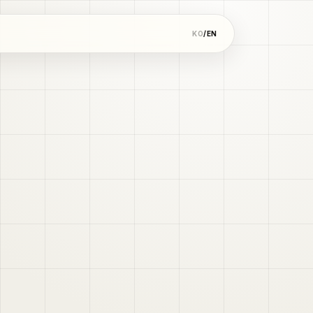
KO
/
EN