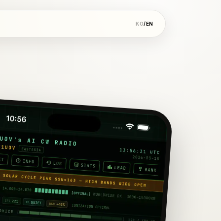
KO
/
EN